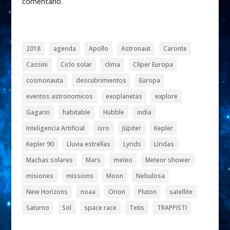
comentario.
2018
agenda
Apollo
Astronaut
Caronte
Cassini
Ciclo solar
clima
Clíper Europa
cosmonauta
descubrimientos
Europa
eventos astronomicos
exoplanetas
explore
Gagarin
habitable
Hubble
india
Inteligencia Artificial
isro
Júpiter
Kepler
Kepler 90
Lluvia estrellas
Lyrids
Líridas
Machas solares
Mars
meteo
Meteor shower
misiones
missions
Moon
Nebulosa
New Horizons
noaa
Orion
Pluton
satellite
Saturno
Sol
space race
Tetis
TRAPPISTI