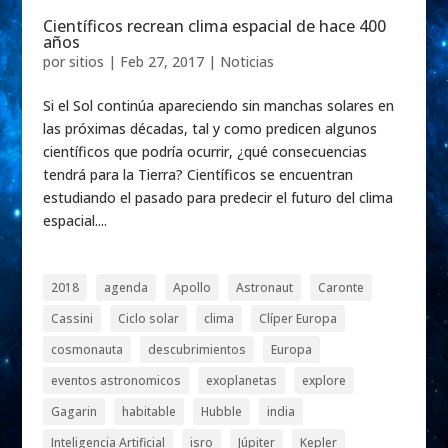
Científicos recrean clima espacial de hace 400
años
por
sitios
|
Feb 27, 2017
|
Noticias
Si el Sol continúa apareciendo sin manchas solares en
las próximas décadas, tal y como predicen algunos
científicos que podría ocurrir, ¿qué consecuencias
tendrá para la Tierra? Científicos se encuentran
estudiando el pasado para predecir el futuro del clima
espacial....
2018
agenda
Apollo
Astronaut
Caronte
Cassini
Ciclo solar
clima
Clíper Europa
cosmonauta
descubrimientos
Europa
eventos astronomicos
exoplanetas
explore
Gagarin
habitable
Hubble
india
Inteligencia Artificial
isro
Júpiter
Kepler