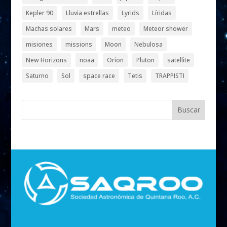
Kepler 90
Lluvia estrellas
Lyrids
Líridas
Machas solares
Mars
meteo
Meteor shower
misiones
missions
Moon
Nebulosa
New Horizons
noaa
Orion
Pluton
satellite
Saturno
Sol
space race
Tetis
TRAPPISTI
Buscar