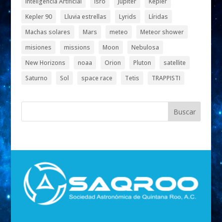
Inteligencia Artificial
isro
Júpiter
Kepler
Kepler 90
Lluvia estrellas
Lyrids
Líridas
Machas solares
Mars
meteo
Meteor shower
misiones
missions
Moon
Nebulosa
New Horizons
noaa
Orion
Pluton
satellite
Saturno
Sol
space race
Tetis
TRAPPISTI
Buscar