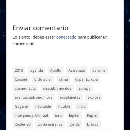
Enviar comentario
Lo siento, debes estar
conectado
para publicar un
comentario.
2018
agenda
Apollo
Astronaut
Caronte
Cassini
Ciclo solar
clima
Clíper Europa
cosmonauta
descubrimientos
Europa
eventos astronomicos
exoplanetas
explore
Gagarin
habitable
Hubble
india
Inteligencia Artificial
isro
Júpiter
Kepler
Kepler 90
Lluvia estrellas
Lyrids
Líridas