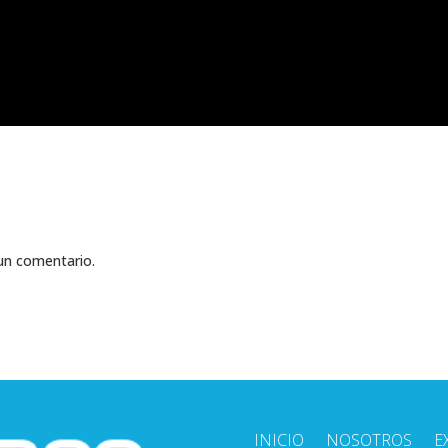
un comentario.
INICIO
NOSOTROS
E