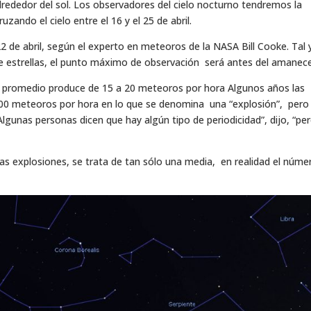
lrededor del sol. Los observadores del cielo nocturno tendremos la
zando el cielo entre el 16 y el 25 de abril.
22 de abril, según el experto en meteoros de la NASA Bill Cooke. Tal 
de estrellas, el punto máximo de observación será antes del amanece
das promedio produce de 15 a 20 meteoros por hora Algunos años las
a 100 meteoros por hora en lo que se denomina una “explosión”, pero
lgunas personas dicen que hay algún tipo de periodicidad”, dijo, “per
s explosiones, se trata de tan sólo una media, en realidad el núme