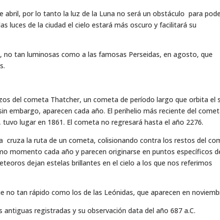
 abril, por lo tanto la luz de la Luna no será un obstáculo para pode
as luces de la ciudad el cielo estará más oscuro y facilitará su
edio, no tan luminosas como a las famosas Perseidas, en agosto, que
s.
os del cometa Thatcher, un cometa de período largo que orbita el 
sin embargo, aparecen cada año. El perihelio más reciente del come
 tuvo lugar en 1861. El cometa no regresará hasta el año 2276.
a cruza la ruta de un cometa, colisionando contra los restos del co
mo momento cada año y parecen originarse en puntos específicos d
eoros dejan estelas brillantes en el cielo a los que nos referimos
ue no tan rápido como los de las Leónidas, que aparecen en noviemb
ás antiguas registradas y su observación data del año 687 a.C.