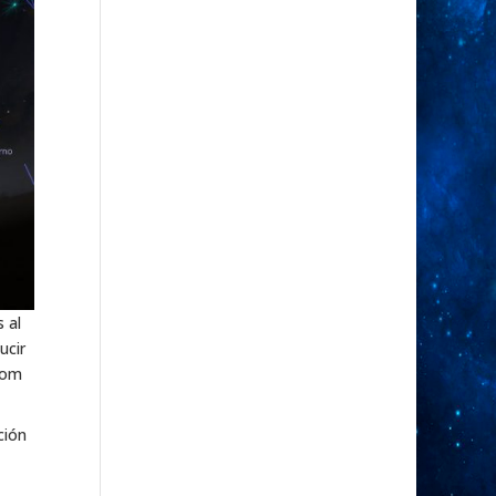
 al
ucir
com
ción