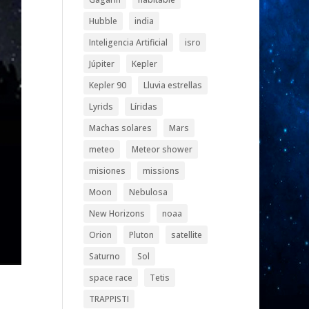
Hubble
india
Inteligencia Artificial
isro
Júpiter
Kepler
Kepler 90
Lluvia estrellas
Lyrids
Líridas
Machas solares
Mars
meteo
Meteor shower
misiones
missions
Moon
Nebulosa
New Horizons
noaa
Orion
Pluton
satellite
Saturno
Sol
space race
Tetis
TRAPPISTI