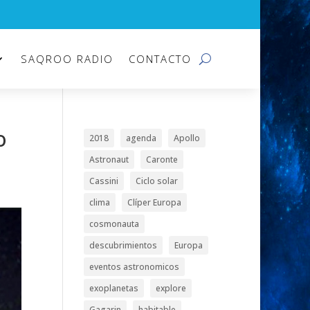
SAQROO RADIO
CONTACTO
o
2018
agenda
Apollo
Astronaut
Caronte
Cassini
Ciclo solar
clima
Clíper Europa
cosmonauta
descubrimientos
Europa
eventos astronomicos
exoplanetas
explore
Gagarin
habitable