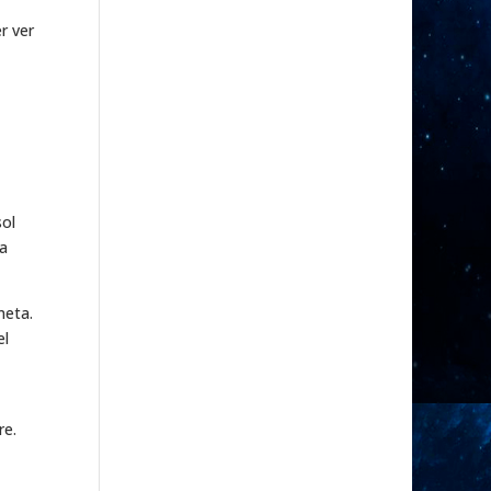
r ver
sol
ta
meta.
el
re.