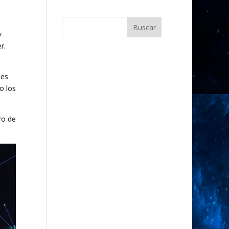
Buscar
y
r.
 es
o los
ro de