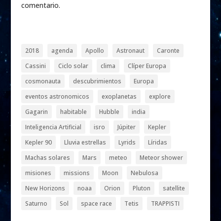
comentario.
2018
agenda
Apollo
Astronaut
Caronte
Cassini
Ciclo solar
clima
Clíper Europa
cosmonauta
descubrimientos
Europa
eventos astronomicos
exoplanetas
explore
Gagarin
habitable
Hubble
india
Inteligencia Artificial
isro
Júpiter
Kepler
Kepler 90
Lluvia estrellas
Lyrids
Líridas
Machas solares
Mars
meteo
Meteor shower
misiones
missions
Moon
Nebulosa
New Horizons
noaa
Orion
Pluton
satellite
Saturno
Sol
space race
Tetis
TRAPPISTI