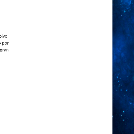
olvo
o por
 gran