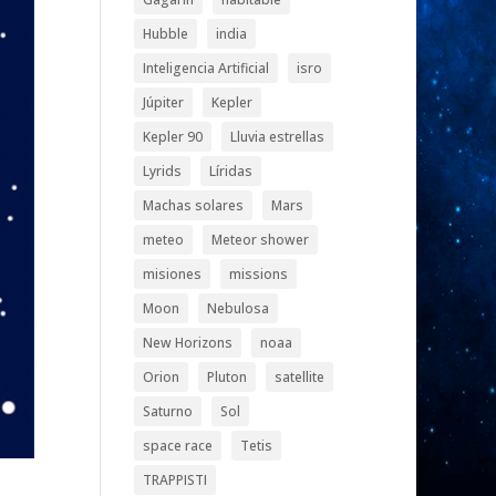
Hubble
india
Inteligencia Artificial
isro
Júpiter
Kepler
Kepler 90
Lluvia estrellas
Lyrids
Líridas
Machas solares
Mars
meteo
Meteor shower
misiones
missions
Moon
Nebulosa
New Horizons
noaa
Orion
Pluton
satellite
Saturno
Sol
space race
Tetis
TRAPPISTI