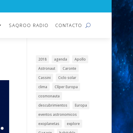
SAQROO RADIO
CONTACTO
2018
agenda
Apollo
Astronaut
Caronte
Cassini
Ciclo solar
clima
Clíper Europa
cosmonauta
descubrimientos
Europa
eventos astronomicos
exoplanetas
explore
Gagarin
habitable