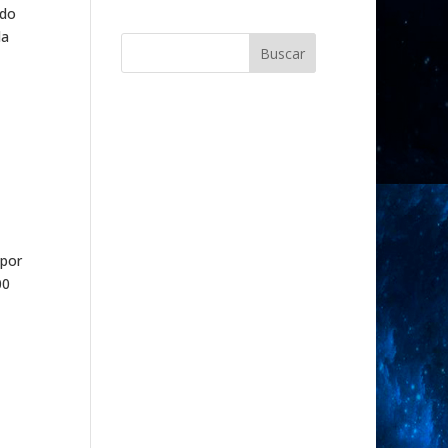
odo
la
Buscar
 por
00